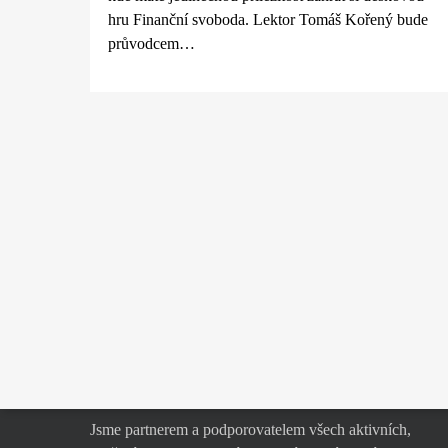
hru Finanční svoboda. Lektor Tomáš Kořený bude
průvodcem…
Proxima z.s.
Jsme partnerem a podporovatelem všech aktivních,