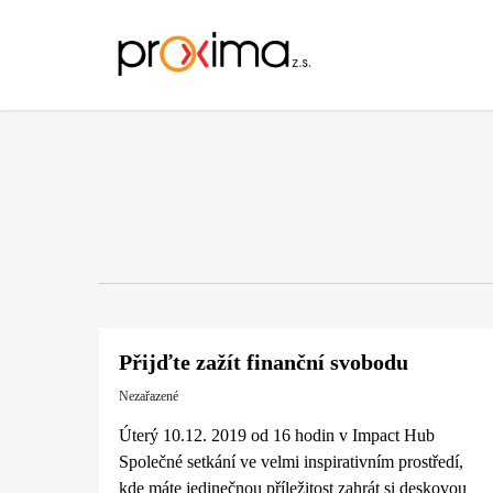
Skip
to
main
content
Přijďte zažít finanční svobodu
Nezařazené
Úterý 10.12. 2019 od 16 hodin v Impact Hub
Společné setkání ve velmi inspirativním prostředí,
kde máte jedinečnou příležitost zahrát si deskovou